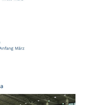
m
 Anfang März
na