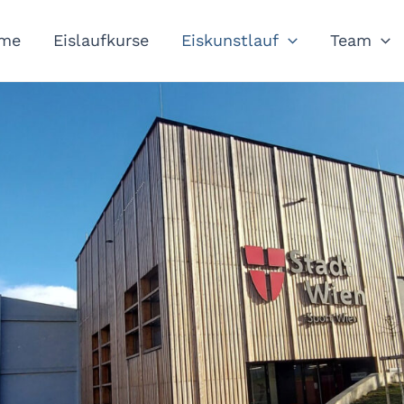
me
Eislaufkurse
Eiskunstlauf
Team